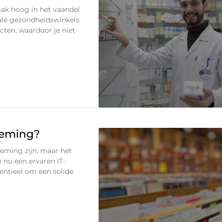
mak hoog in het vaandel
tale gezondheidswinkels
ten, waardoor je niet
rneming?
eming zijn, maar het
e nu een ervaren IT-
entieel om een solide