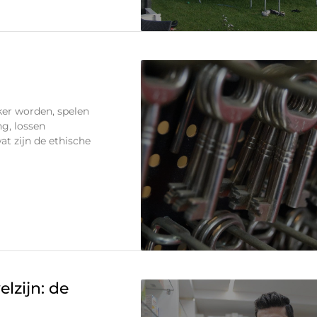
jker worden, spelen
ng, lossen
at zijn de ethische
lzijn: de