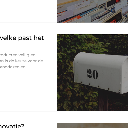
welke past het
producten veilig en
van is de keuze voor de
rzenddozen en
novatie?