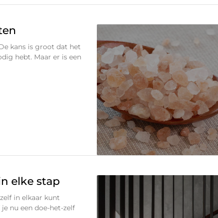
ten
 De kans is groot dat het
nodig hebt. Maar er is een
n elke stap
zelf in elkaar kunt
 je nu een doe-het-zelf