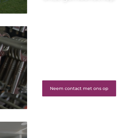
Wij zijn een veelzijdig blogplatform dat
toegankelijk is voor iedereen – of je nu een
passie hebt voor schrijven, lezen of beide.
Onze algemene blog biedt een podium
voor diverse onderwerpen en persoonlijke
verhalen.
❝
Word onderdeel van onze community
en draag bij aan een inspirerende plek
waar ideeën tot leven komen en gedeeld
worden.
❞
Neem contact met ons op