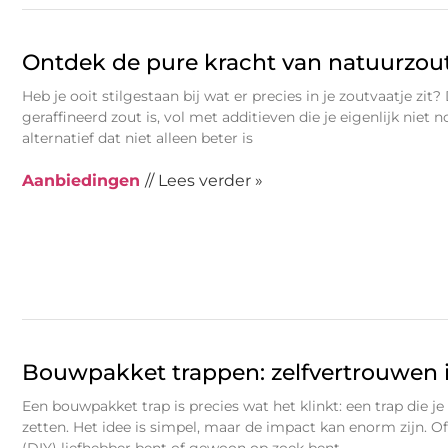
Ontdek de pure kracht van natuurzou
Heb je ooit stilgestaan bij wat er precies in je zoutvaatje zit?
geraffineerd zout is, vol met additieven die je eigenlijk niet 
alternatief dat niet alleen beter is
Aanbiedingen
// Lees verder »
Bouwpakket trappen: zelfvertrouwen i
Een bouwpakket trap is precies wat het klinkt: een trap die je 
zetten. Het idee is simpel, maar de impact kan enorm zijn. Of