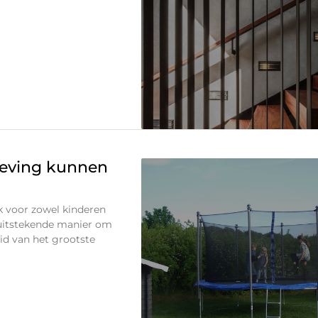
geving kunnen
k voor zowel kinderen
n uitstekende manier om
gheid van het grootste