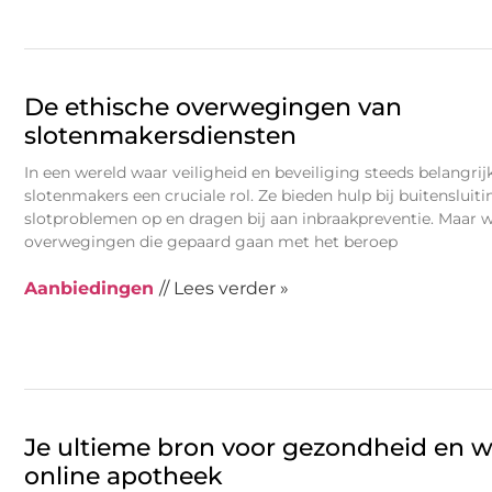
De ethische overwegingen van
slotenmakersdiensten
In een wereld waar veiligheid en beveiliging steeds belangri
slotenmakers een cruciale rol. Ze bieden hulp bij buitensluiti
slotproblemen op en dragen bij aan inbraakpreventie. Maar w
overwegingen die gepaard gaan met het beroep
Aanbiedingen
// Lees verder »
Je ultieme bron voor gezondheid en we
online apotheek