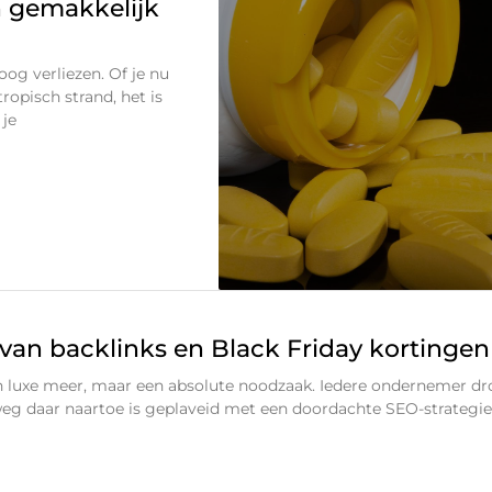
 gemakkelijk
oog verliezen. Of je nu
ropisch strand, het is
 je
t van backlinks en Black Friday kortingen
een luxe meer, maar een absolute noodzaak. Iedere ondernemer d
eg daar naartoe is geplaveid met een doordachte SEO-strategie