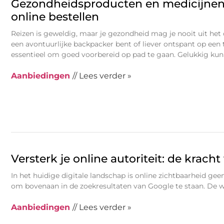
Gezondheidsproducten en medicijnen
online bestellen
Reizen is geweldig, maar je gezondheid mag je nooit uit het 
een avontuurlijke backpacker bent of liever ontspant op een t
essentieel om goed voorbereid op pad te gaan. Gelukkig kun
Aanbiedingen
// Lees verder »
Versterk je online autoriteit: de krach
In het huidige digitale landschap is online zichtbaarheid g
om bovenaan in de zoekresultaten van Google te staan. De w
Aanbiedingen
// Lees verder »