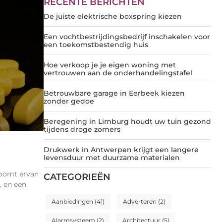
RECENTE BERICHTEN
De juiste elektrische boxspring kiezen
Een vochtbestrijdingsbedrijf inschakelen voor
een toekomstbestendig huis
Hoe verkoop je je eigen woning met
vertrouwen aan de onderhandelingstafel
Betrouwbare garage in Eerbeek kiezen
zonder gedoe
Beregening in Limburg houdt uw tuin gezond
tijdens droge zomers
Drukwerk in Antwerpen krijgt een langere
levensduur met duurzame materialen
roomt ervan
CATEGORIEËN
, en een
Aanbiedingen
(41)
Adverteren
(2)
Alarmsysteem
(2)
Architectuur
(5)