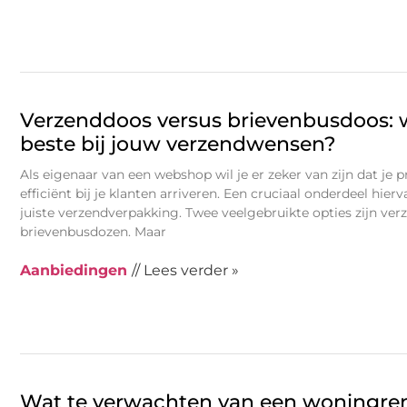
Verzenddoos versus brievenbusdoos: 
beste bij jouw verzendwensen?
Als eigenaar van een webshop wil je er zeker van zijn dat je 
efficiënt bij je klanten arriveren. Een cruciaal onderdeel hier
juiste verzendverpakking. Twee veelgebruikte opties zijn ve
brievenbusdozen. Maar
Aanbiedingen
// Lees verder »
Wat te verwachten van een woningre