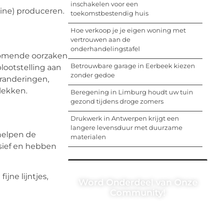
inschakelen voor een
ine) produceren.
toekomstbestendig huis
Hoe verkoop je je eigen woning met
vertrouwen aan de
onderhandelingstafel
rkomende oorzaken
Betrouwbare garage in Eerbeek kiezen
lootstelling aan
zonder gedoe
eranderingen,
lekken.
Beregening in Limburg houdt uw tuin
gezond tijdens droge zomers
Drukwerk in Antwerpen krijgt een
langere levensduur met duurzame
helpen de
materialen
asief en hebben
ne lijntjes,
Word Onderdeel van Onze
Community!
Registreer je vandaag nog en begin