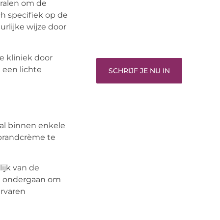
met het delen van jouw unieke
tralen om de
perspectief. Jouw woorden kunnen
ch specifiek op de
informeren, inspireren, vermaken en
lijke wijze door
verbinden – ze verdienen het om
gehoord te worden!
e kliniek door
 een lichte
SCHRIJF JE NU IN
tal binnen enkele
ebrandcrème te
ijk van de
te ondergaan om
ervaren