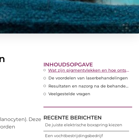
n
INHOUDSOPGAVE
Wat zijn pigmentvlekken en hoe ontstaan ze?
De voordelen van laserbehandelingen
Resultaten en nazorg na de behandeling
Veelgestelde vragen
RECENTE BERICHTEN
lanocyten). Deze
De juiste elektrische boxspring kiezen
worden
Een vochtbestrijdingsbedrijf