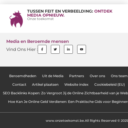
TUSSEN FEIT EN VERBEELDING:
ONTDEK
MEDIA OPNIEUW.
Onze toekomst
Media en Beroemde mensen
Vind Ons Hier :
Beroemdheden
Uit de Media
Partners
Over ons
Ons team
Contact
Artikel plaatsen
Website index
Cookiebeleid (EU)
SEO Backlinks Kopen: Zo Vergroot Jij de Online Zichtbaarheid van je Web
Hoe Kan Je Online Geld Verdienen: Een Praktische Gids voor Beginner
www.onzetoekomst.be.
All Rights Reserved © 2025