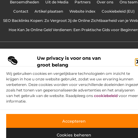
Beroemdheden
Uit de Media
Partners
Over ons
Ons team
Contact
Artikel plaatsen
Website index
Cookiebeleid (EU)
SEO Backlinks Kopen: Zo Vergroot Jij de Online Zichtbaarheid van je Web
Hoe Kan Je Online Geld Verdienen: Een Praktische Gids voor Beginner
www.onzetoekomst.be.
All Rights Reserved © 2025
Uw privacy is voor ons van
groot belang
Wij gebruiken cookies en vergelijkbare technologieën om inzicht te
krijgen in hoe u onze website gebruikt, zodat we uw ervaring kunnen
verbeteren. Deze cookies worden voor verschillende doeleinden ingezet
zoals het tonen van gepersonaliseerde advertenties en het analyseren
van het gebruik van de website. Raadpleeg ons
cookiebeleid
voor meer
informatie.
Accepteren
Cookies beheren