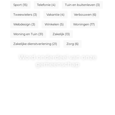
Sport
(15)
Telefonie
(4)
Tuin en buitenleven
(3)
Tweewielers
(3)
Vakantie
(4)
Verbouwen
(6)
Webdesign
(3)
Winkelen
(5)
Woningen
(17)
Woning en Tuin
(31)
Zakelijk
(13)
Zakelijke dienstverlening
(21)
Zorg
(6)
Word onderdeel van onze
gemeenschap
Wij zijn een veelzijdig blogplatform dat
toegankelijk is voor iedereen – of je nu een passie
hebt voor schrijven, lezen of beide. Onze algemene
blog biedt een podium voor diverse onderwerpen
en persoonlijke verhalen.
❝
Word onderdeel van onze community en
draag bij aan een inspirerende plek waar ideeën
tot leven komen en gedeeld worden.
❞