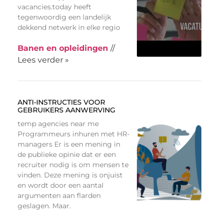
vacancies.today heeft
tegenwoordig een landelijk
dekkend netwerk in elke regio
Banen en opleidingen
//
Lees verder »
ANTI-INSTRUCTIES VOOR
GEBRUIKERS AANWERVING
temp agencies near me
Programmeurs inhuren met HR-
managers Er is een mening in
de publieke opinie dat er een
recruiter nodig is om mensen te
vinden. Deze mening is onjuist
en wordt door een aantal
argumenten aan flarden
geslagen. Maar.