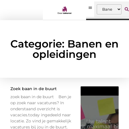
Categorie: Banen en
opleidingen
Zoek baan in de buurt
zoek baan in de buurt Ben je
op zoek naar vacatures? In
onderstaand overzicht is
vacacies.today ingedeeld naar
locatie. Zo vind je gemakkelijk
vacatures bij jou in de buurt.