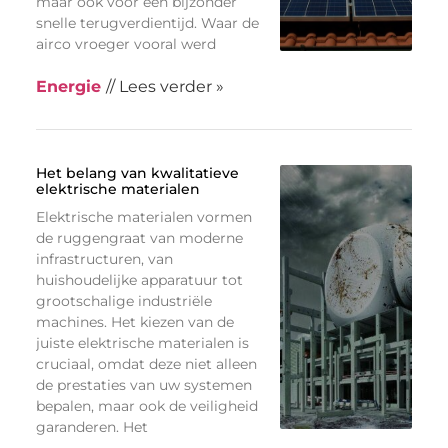
maar ook voor een bijzonder
snelle terugverdientijd. Waar de
airco vroeger vooral werd
Energie
// Lees verder »
Het belang van kwalitatieve
elektrische materialen
Elektrische materialen vormen
de ruggengraat van moderne
infrastructuren, van
huishoudelijke apparatuur tot
grootschalige industriële
machines. Het kiezen van de
juiste elektrische materialen is
cruciaal, omdat deze niet alleen
de prestaties van uw systemen
bepalen, maar ook de veiligheid
garanderen. Het