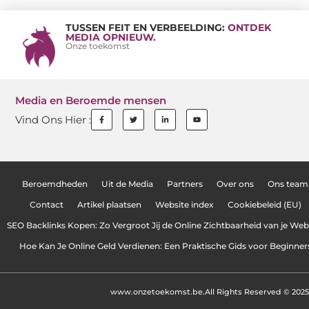
TUSSEN FEIT EN VERBEELDING:
ONTDEK
MEDIA OPNIEUW.
Onze toekomst
Media en Beroemde mensen
Vind Ons Hier :
Beroemdheden
Uit de Media
Partners
Over ons
Ons team
Contact
Artikel plaatsen
Website index
Cookiebeleid (EU)
SEO Backlinks Kopen: Zo Vergroot Jij de Online Zichtbaarheid van je Web
Hoe Kan Je Online Geld Verdienen: Een Praktische Gids voor Beginner
www.onzetoekomst.be.
All Rights Reserved © 2025