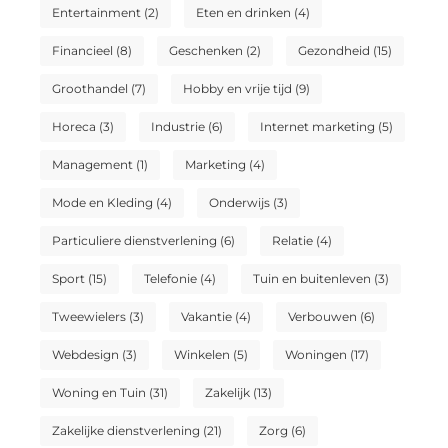
Entertainment
(2)
Eten en drinken
(4)
Financieel
(8)
Geschenken
(2)
Gezondheid
(15)
Groothandel
(7)
Hobby en vrije tijd
(9)
Horeca
(3)
Industrie
(6)
Internet marketing
(5)
Management
(1)
Marketing
(4)
Mode en Kleding
(4)
Onderwijs
(3)
Particuliere dienstverlening
(6)
Relatie
(4)
Sport
(15)
Telefonie
(4)
Tuin en buitenleven
(3)
Tweewielers
(3)
Vakantie
(4)
Verbouwen
(6)
Webdesign
(3)
Winkelen
(5)
Woningen
(17)
Woning en Tuin
(31)
Zakelijk
(13)
Zakelijke dienstverlening
(21)
Zorg
(6)