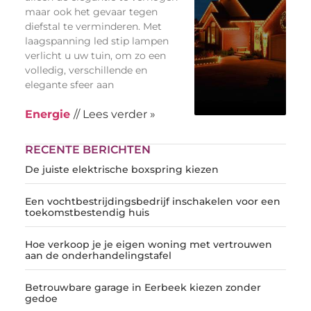
maar ook het gevaar tegen
diefstal te verminderen. Met
laagspanning led stip lampen
verlicht u uw tuin, om zo een
volledig, verschillende en
elegante sfeer aan
Energie
// Lees verder »
RECENTE BERICHTEN
De juiste elektrische boxspring kiezen
Een vochtbestrijdingsbedrijf inschakelen voor een
toekomstbestendig huis
Hoe verkoop je je eigen woning met vertrouwen
aan de onderhandelingstafel
Betrouwbare garage in Eerbeek kiezen zonder
gedoe