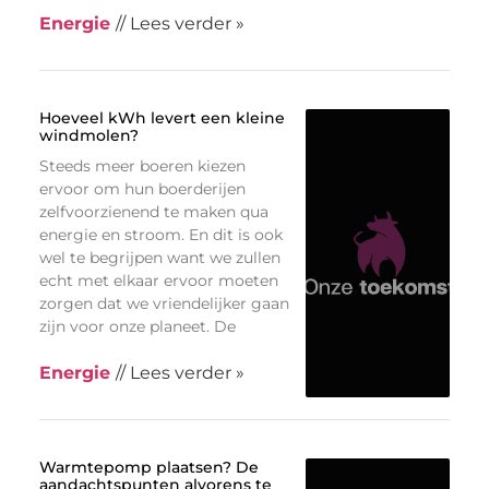
Energie
// Lees verder »
Hoeveel kWh levert een kleine
windmolen?
Steeds meer boeren kiezen
ervoor om hun boerderijen
zelfvoorzienend te maken qua
energie en stroom. En dit is ook
wel te begrijpen want we zullen
echt met elkaar ervoor moeten
zorgen dat we vriendelijker gaan
zijn voor onze planeet. De
Energie
// Lees verder »
Warmtepomp plaatsen? De
aandachtspunten alvorens te