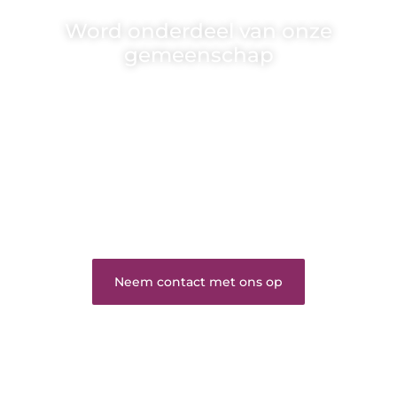
Word onderdeel van onze
gemeenschap
Wij zijn een veelzijdig blogplatform dat
toegankelijk is voor iedereen – of je nu een passie
hebt voor schrijven, lezen of beide. Onze algemene
blog biedt een podium voor diverse onderwerpen
en persoonlijke verhalen.
❝
Word onderdeel van onze community en
draag bij aan een inspirerende plek waar ideeën
tot leven komen en gedeeld worden.
❞
Neem contact met ons op