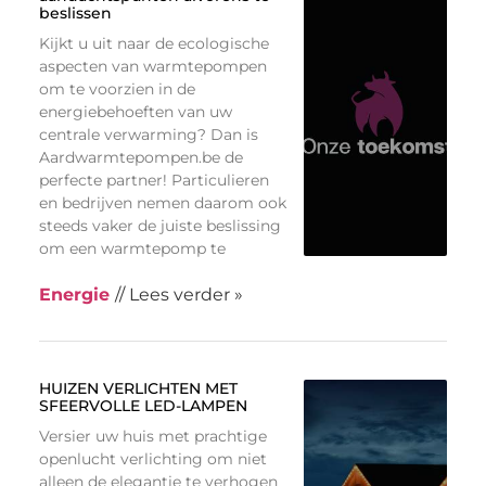
beslissen
Kijkt u uit naar de ecologische
aspecten van warmtepompen
om te voorzien in de
energiebehoeften van uw
centrale verwarming? Dan is
Aardwarmtepompen.be de
perfecte partner! Particulieren
en bedrijven nemen daarom ook
steeds vaker de juiste beslissing
om een warmtepomp te
Energie
// Lees verder »
HUIZEN VERLICHTEN MET
SFEERVOLLE LED-LAMPEN
Versier uw huis met prachtige
openlucht verlichting om niet
alleen de elegantie te verhogen