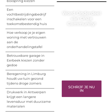
boxspring kiezen
Een
Word Onderdeel
vochtbestrijdingsbedrijf
van Onze
inschakelen voor een
Community!
toekomstbestendig huis
Hoe verkoop je je eigen
Registreer je vandaag
woning met vertrouwen
nog en begin met het
aan de
delen van jouw unieke
onderhandelingstafel
perspectief. Jouw
woorden kunnen
Betrouwbare garage in
informeren, inspireren,
Eerbeek kiezen zonder
vermaken en verbinden
gedoe
– ze verdienen het om
gehoord te worden!
Beregening in Limburg
houdt uw tuin gezond
tijdens droge zomers
SCHRIJF JE NU
IN
Drukwerk in Antwerpen
krijgt een langere
levensduur met duurzame
materialen