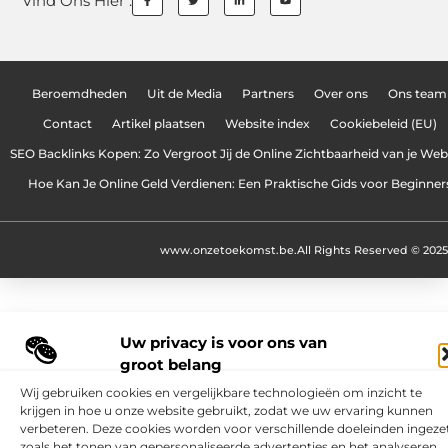
Vind Ons Hier :
Beroemdheden
Uit de Media
Partners
Over ons
Ons team
Contact
Artikel plaatsen
Website index
Cookiebeleid (EU)
SEO Backlinks Kopen: Zo Vergroot Jij de Online Zichtbaarheid van je Web
Hoe Kan Je Online Geld Verdienen: Een Praktische Gids voor Beginner
www.onzetoekomst.be.
All Rights Reserved © 2025
Uw privacy is voor ons van
groot belang
Wij gebruiken cookies en vergelijkbare technologieën om inzicht te
krijgen in hoe u onze website gebruikt, zodat we uw ervaring kunnen
verbeteren. Deze cookies worden voor verschillende doeleinden ingezet
zoals het tonen van gepersonaliseerde advertenties en het analyseren