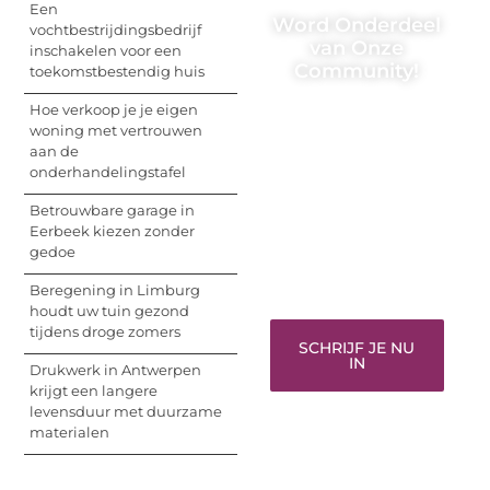
Een
Word Onderdeel
vochtbestrijdingsbedrijf
van Onze
inschakelen voor een
Community!
toekomstbestendig huis
Hoe verkoop je je eigen
Registreer je vandaag
woning met vertrouwen
nog en begin met het
aan de
delen van jouw unieke
onderhandelingstafel
perspectief. Jouw
woorden kunnen
Betrouwbare garage in
informeren, inspireren,
Eerbeek kiezen zonder
vermaken en verbinden
gedoe
– ze verdienen het om
gehoord te worden!
Beregening in Limburg
houdt uw tuin gezond
tijdens droge zomers
SCHRIJF JE NU
IN
Drukwerk in Antwerpen
krijgt een langere
levensduur met duurzame
materialen