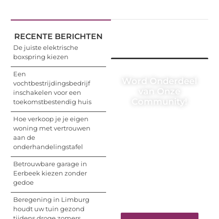
RECENTE BERICHTEN
De juiste elektrische
boxspring kiezen
Een
Word Onderdeel
vochtbestrijdingsbedrijf
van Onze
inschakelen voor een
Community!
toekomstbestendig huis
Hoe verkoop je je eigen
Registreer je vandaag
woning met vertrouwen
nog en begin met het
aan de
delen van jouw unieke
onderhandelingstafel
perspectief. Jouw
woorden kunnen
Betrouwbare garage in
informeren, inspireren,
Eerbeek kiezen zonder
vermaken en verbinden
gedoe
– ze verdienen het om
gehoord te worden!
Beregening in Limburg
houdt uw tuin gezond
tijdens droge zomers