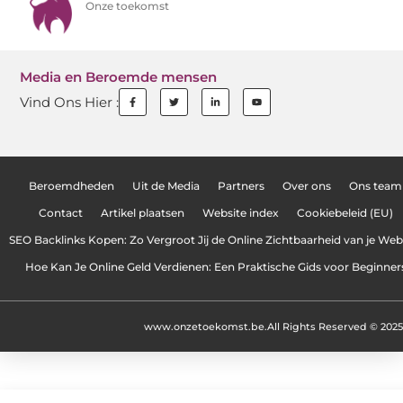
Onze toekomst
Media en Beroemde mensen
Vind Ons Hier :
Beroemdheden
Uit de Media
Partners
Over ons
Ons team
Contact
Artikel plaatsen
Website index
Cookiebeleid (EU)
SEO Backlinks Kopen: Zo Vergroot Jij de Online Zichtbaarheid van je Web
Hoe Kan Je Online Geld Verdienen: Een Praktische Gids voor Beginner
www.onzetoekomst.be.
All Rights Reserved © 2025