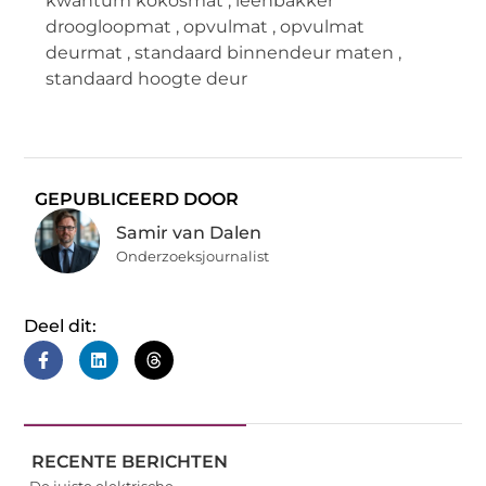
kwantum kokosmat
,
leenbakker
droogloopmat
,
opvulmat
,
opvulmat
deurmat
,
standaard binnendeur maten
,
standaard hoogte deur
GEPUBLICEERD DOOR
Samir van Dalen
Onderzoeksjournalist
Deel dit:
RECENTE BERICHTEN
De juiste elektrische