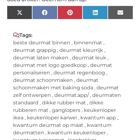
X
Facebook
Pinterest
LinkedIn
Email
(Twitter)
Tags:
beste deurmat binnen
,
binnenmat
,
deurmat grappig
,
deurmat kleurrijk
,
deurmat laten maken
,
deurmat leuk
,
deurmat met logo goedkoop
,
deurmat
personaliseren
,
deurmat regenboog
,
deurmat schoonmaken
,
deurmat
schoonmaken met baking soda
,
deurmat
zelf ontwerpen
,
deurmat.app/
,
deurmaten
standaard
,
dikke rubber mat
,
dikke
rubberen mat
,
ganglopers
,
keukenloper
ikea
,
keukenloper karwei
,
kwantum app
,
kwantum deurmat op maat
,
kwantum
deurmatten
,
kwantum keukenloper
,