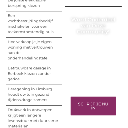
boxspring kiezen
Een
Word Onderdeel
vochtbestrijdingsbedrijf
van Onze
inschakelen voor een
Community!
toekomstbestendig huis
Hoe verkoop je je eigen
Registreer je vandaag
woning met vertrouwen
nog en begin met het
aan de
delen van jouw unieke
onderhandelingstafel
perspectief. Jouw
woorden kunnen
Betrouwbare garage in
informeren, inspireren,
Eerbeek kiezen zonder
vermaken en verbinden
gedoe
– ze verdienen het om
gehoord te worden!
Beregening in Limburg
houdt uw tuin gezond
tijdens droge zomers
SCHRIJF JE NU
IN
Drukwerk in Antwerpen
krijgt een langere
levensduur met duurzame
materialen