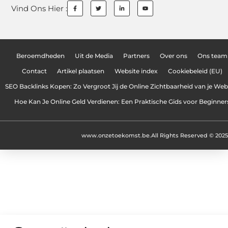
Vind Ons Hier :
Beroemdheden
Uit de Media
Partners
Over ons
Ons team
Contact
Artikel plaatsen
Website index
Cookiebeleid (EU)
SEO Backlinks Kopen: Zo Vergroot Jij de Online Zichtbaarheid van je Web
Hoe Kan Je Online Geld Verdienen: Een Praktische Gids voor Beginner
www.onzetoekomst.be.
All Rights Reserved © 2025