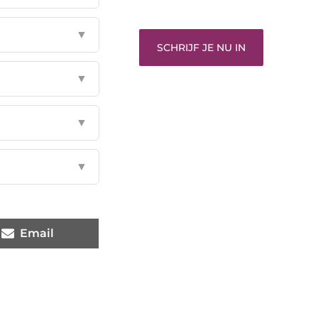
gehoord te worden!
▼
SCHRIJF JE NU IN
▼
▼
▼
Email