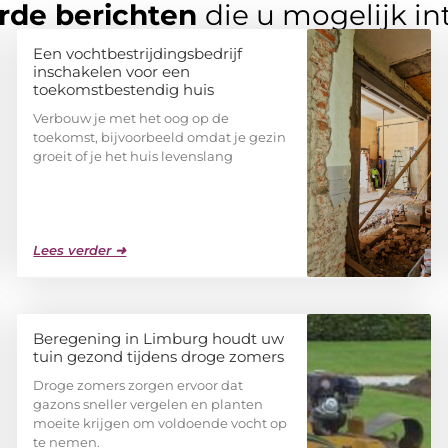
rde berichten
die u mogelijk in
Een vochtbestrijdingsbedrijf
inschakelen voor een
toekomstbestendig huis
Verbouw je met het oog op de
toekomst, bijvoorbeeld omdat je gezin
groeit of je het huis levenslang
Lees verder ➜
Beregening in Limburg houdt uw
tuin gezond tijdens droge zomers
Droge zomers zorgen ervoor dat
gazons sneller vergelen en planten
moeite krijgen om voldoende vocht op
te nemen.