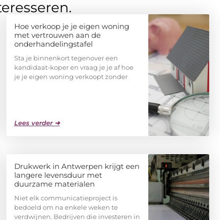
teresseren.
Hoe verkoop je je eigen woning
met vertrouwen aan de
onderhandelingstafel
Sta je binnenkort tegenover een
kandidaat-koper en vraag je je af hoe
je je eigen woning verkoopt zonder
Lees verder ➜
Drukwerk in Antwerpen krijgt een
langere levensduur met
duurzame materialen
Niet elk communicatieproject is
bedoeld om na enkele weken te
verdwijnen. Bedrijven die investeren in