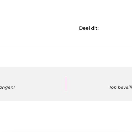
Deel dit:
vangen!
Top bevei