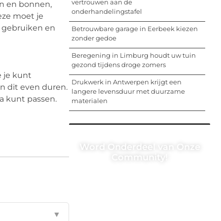
vertrouwen aan de
en en bonnen,
onderhandelingstafel
eze moet je
a gebruiken en
Betrouwbare garage in Eerbeek kiezen
zonder gedoe
Beregening in Limburg houdt uw tuin
gezond tijdens droge zomers
 je kunt
Drukwerk in Antwerpen krijgt een
an dit even duren.
langere levensduur met duurzame
ma kunt passen.
materialen
Word Onderdeel van Onze
Community!
Registreer je vandaag nog en begin
met het delen van jouw unieke
perspectief. Jouw woorden kunnen
informeren, inspireren, vermaken en
verbinden – ze verdienen het om
▼