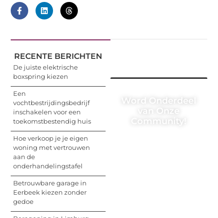
RECENTE BERICHTEN
De juiste elektrische
boxspring kiezen
Een
Word Onderdeel
vochtbestrijdingsbedrijf
van Onze
inschakelen voor een
Community!
toekomstbestendig huis
Hoe verkoop je je eigen
Registreer je vandaag
woning met vertrouwen
nog en begin met het
aan de
delen van jouw unieke
onderhandelingstafel
perspectief. Jouw
woorden kunnen
Betrouwbare garage in
informeren, inspireren,
Eerbeek kiezen zonder
vermaken en verbinden
gedoe
– ze verdienen het om
gehoord te worden!