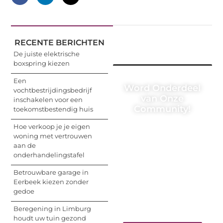
RECENTE BERICHTEN
De juiste elektrische
boxspring kiezen
Een
Word Onderdeel
vochtbestrijdingsbedrijf
van Onze
inschakelen voor een
Community!
toekomstbestendig huis
Hoe verkoop je je eigen
Registreer je vandaag
woning met vertrouwen
nog en begin met het
aan de
delen van jouw unieke
onderhandelingstafel
perspectief. Jouw
woorden kunnen
Betrouwbare garage in
informeren, inspireren,
Eerbeek kiezen zonder
vermaken en verbinden
gedoe
– ze verdienen het om
gehoord te worden!
Beregening in Limburg
houdt uw tuin gezond