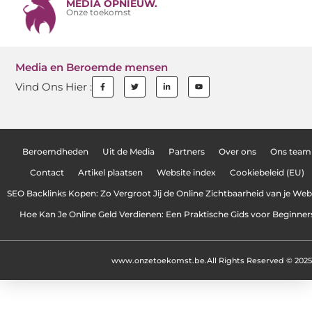
MEDIA OPNIEUW.
Onze toekomst
Media en Beroemde mensen
Vind Ons Hier :
Beroemdheden
Uit de Media
Partners
Over ons
Ons team
Contact
Artikel plaatsen
Website index
Cookiebeleid (EU)
SEO Backlinks Kopen: Zo Vergroot Jij de Online Zichtbaarheid van je Web
Hoe Kan Je Online Geld Verdienen: Een Praktische Gids voor Beginner
www.onzetoekomst.be.
All Rights Reserved © 2025