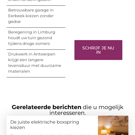
woorden kunnen
Betrouwbare garage in
informeren, inspireren,
Eerbeek kiezen zonder
vermaken en verbinden
gedoe
– ze verdienen het om
gehoord te worden!
Beregening in Limburg
houdt uw tuin gezond
tijdens droge zomers
SCHRIJF JE NU
IN
Drukwerk in Antwerpen
krijgt een langere
levensduur met duurzame
materialen
Gerelateerde berichten
die u mogelijk
interesseren.
De juiste elektrische boxspring
kiezen