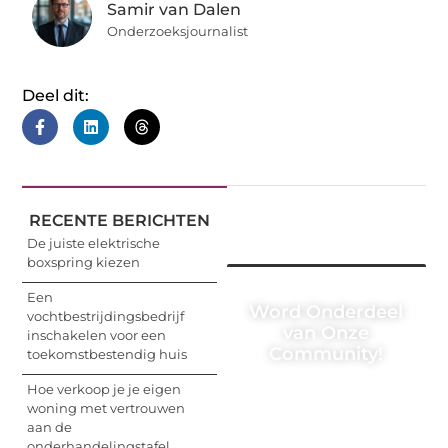
Samir van Dalen
Onderzoeksjournalist
Deel dit:
RECENTE BERICHTEN
De juiste elektrische
boxspring kiezen
Een
Word Onderdeel
vochtbestrijdingsbedrijf
van Onze
inschakelen voor een
Community!
toekomstbestendig huis
Hoe verkoop je je eigen
Registreer je vandaag
woning met vertrouwen
nog en begin met het
aan de
delen van jouw unieke
onderhandelingstafel
perspectief. Jouw