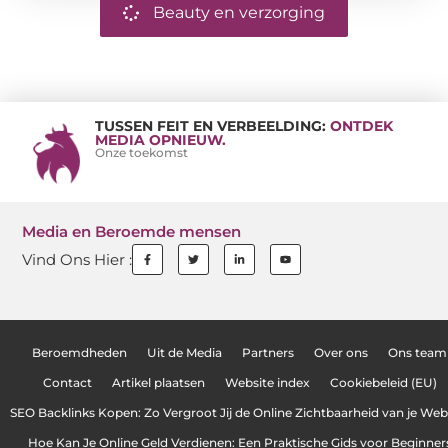
Beauty en verzorging
TUSSEN FEIT EN VERBEELDING:
ONTDEK
MEDIA OPNIEUW.
Onze toekomst
Media en Beroemde mensen
Vind Ons Hier :
Beroemdheden
Uit de Media
Partners
Over ons
Ons team
Contact
Artikel plaatsen
Website index
Cookiebeleid (EU)
SEO Backlinks Kopen: Zo Vergroot Jij de Online Zichtbaarheid van je Web
Hoe Kan Je Online Geld Verdienen: Een Praktische Gids voor Beginner