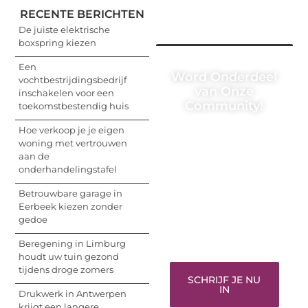
RECENTE BERICHTEN
De juiste elektrische
boxspring kiezen
Een
Word Onderdeel
vochtbestrijdingsbedrijf
van Onze
inschakelen voor een
Community!
toekomstbestendig huis
Hoe verkoop je je eigen
Registreer je vandaag
woning met vertrouwen
nog en begin met het
aan de
delen van jouw unieke
onderhandelingstafel
perspectief. Jouw
woorden kunnen
Betrouwbare garage in
informeren, inspireren,
Eerbeek kiezen zonder
vermaken en verbinden
gedoe
– ze verdienen het om
gehoord te worden!
Beregening in Limburg
houdt uw tuin gezond
tijdens droge zomers
SCHRIJF JE NU
IN
Drukwerk in Antwerpen
krijgt een langere