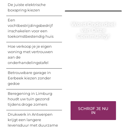
De juiste elektrische
boxspring kiezen
Een
Word Onderdeel
vochtbestrijdingsbedrijf
van Onze
inschakelen voor een
Community!
toekomstbestendig huis
Hoe verkoop je je eigen
Registreer je vandaag
woning met vertrouwen
nog en begin met het
aan de
delen van jouw unieke
onderhandelingstafel
perspectief. Jouw
woorden kunnen
Betrouwbare garage in
informeren, inspireren,
Eerbeek kiezen zonder
vermaken en verbinden
gedoe
– ze verdienen het om
gehoord te worden!
Beregening in Limburg
houdt uw tuin gezond
tijdens droge zomers
SCHRIJF JE NU
IN
Drukwerk in Antwerpen
krijgt een langere
levensduur met duurzame