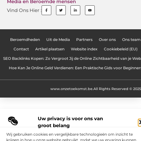
Media en Beroemde mensen
Vind Ons Hier :
Beroemdheden
Uit de Media
Partners
Over ons
Ons team
Contact
Artikel plaatsen
Website index
Cookiebeleid (EU)
SEO Backlinks Kopen: Zo Vergroot Jij de Online Zichtbaarheid van je Web
Hoe Kan Je Online Geld Verdienen: Een Praktische Gids voor Beginner
www.onzetoekomst.be.
All Rights Reserved © 2025
Uw privacy is voor ons van
groot belang
Wij gebruiken cookies en vergelijkbare technologieën om inzicht te
krijgen in hoe u onze website gebruikt, zodat we uw ervaring kunnen