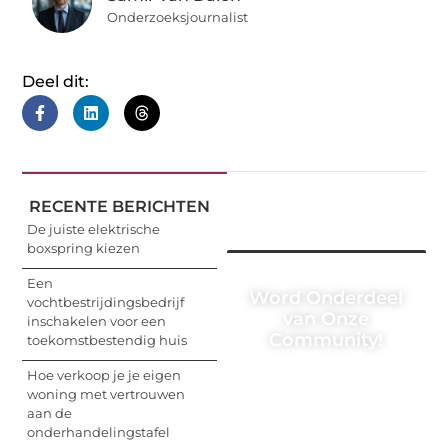
Onderzoeksjournalist
Deel dit:
RECENTE BERICHTEN
De juiste elektrische
boxspring kiezen
Een
Word Onderdeel
vochtbestrijdingsbedrijf
van Onze
inschakelen voor een
Community!
toekomstbestendig huis
Hoe verkoop je je eigen
Registreer je vandaag
woning met vertrouwen
nog en begin met het
aan de
delen van jouw unieke
onderhandelingstafel
perspectief. Jouw