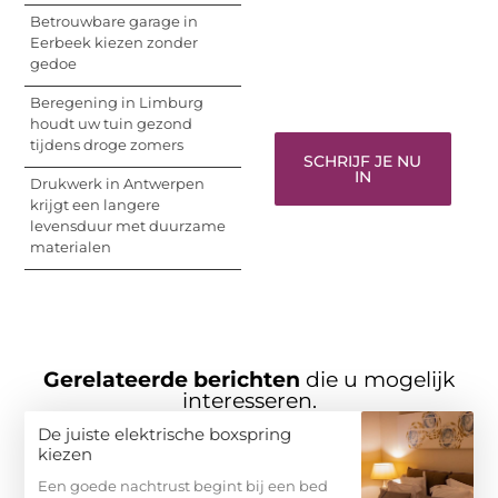
woorden kunnen
Betrouwbare garage in
informeren, inspireren,
Eerbeek kiezen zonder
vermaken en verbinden
gedoe
– ze verdienen het om
gehoord te worden!
Beregening in Limburg
houdt uw tuin gezond
tijdens droge zomers
SCHRIJF JE NU
IN
Drukwerk in Antwerpen
krijgt een langere
levensduur met duurzame
materialen
Gerelateerde berichten
die u mogelijk
interesseren.
De juiste elektrische boxspring
kiezen
Een goede nachtrust begint bij een bed