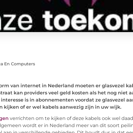
ca En Computers
orm van internet in Nederland moeten er glasvezel k
traat kan providers veel geld kosten als het nog niet a
 interesse is in abonnementen voordat ze glasvezel a
n kijken of er wel kabels aanwezig zijn in uw wijk.
ngen
verrichten om te kijken of deze kabels ook wel daa
algemeen wordt er in Nederland meer van dit soort peil
 aan in verschillende gebieden. Dit houdt dus in dat ee