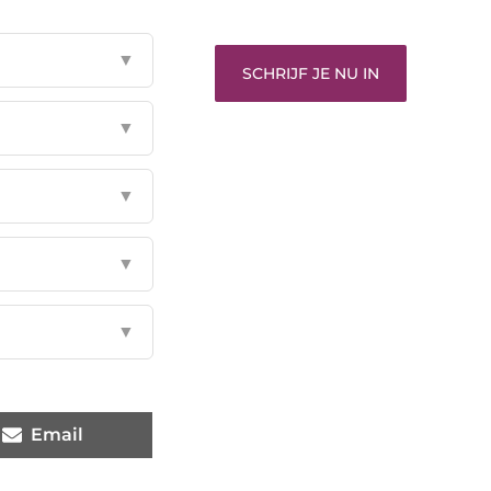
gehoord te worden!
▼
SCHRIJF JE NU IN
▼
▼
▼
▼
Email