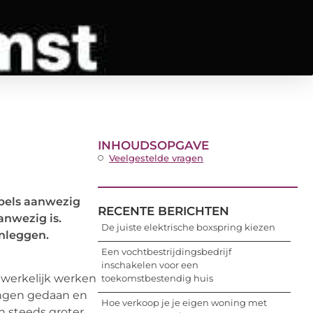
INHOUDSOPGAVE
Veelgestelde vragen
abels aanwezig
RECENTE BERICHTEN
anwezig is.
De juiste elektrische boxspring kiezen
anleggen.
Een vochtbestrijdingsbedrijf
inschakelen voor een
dwerkelijk werken
toekomstbestendig huis
ingen gedaan en
Hoe verkoop je je eigen woning met
n steeds groter