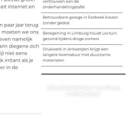
vertrouwen aan de
eit internet en
onderhandelingstafel
Betrouwbare garage in Eerbeek kiezen
zonder gedoe
n paar jaar terug
ijn moeten we ons
Beregening in Limburg houdt uw tuin
gezond tijdens droge zomers
geven namelijk
arin diegene zich
Drukwerk in Antwerpen krijgt een
jl niet eens
langere levensduur met duurzame
irritant als je
materialen
er in de
Word Onderdeel van Onze
Community!
Registreer je vandaag nog en begin
met het delen van jouw unieke
perspectief. Jouw woorden kunnen
informeren, inspireren, vermaken en
verbinden – ze verdienen het om