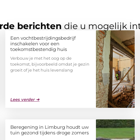
rde berichten
die u mogelijk in
Een vochtbestrijdingsbedrijf
inschakelen voor een
toekomstbestendig huis
Verbouw je met het oog op de
toekomst, bijvoorbeeld omdat je gezin
groeit of je het huis levenslang
Lees verder ➜
Beregening in Limburg houdt uw
tuin gezond tijdens droge zomers